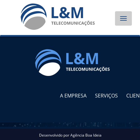
Toggle
navigat
A EMPRESA
SERVIÇOS
CLIEN
Desenvolvido por
Agência Boa Ideia