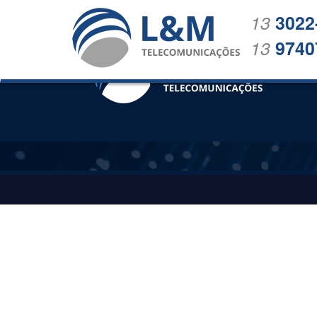
13
3022
13
9740