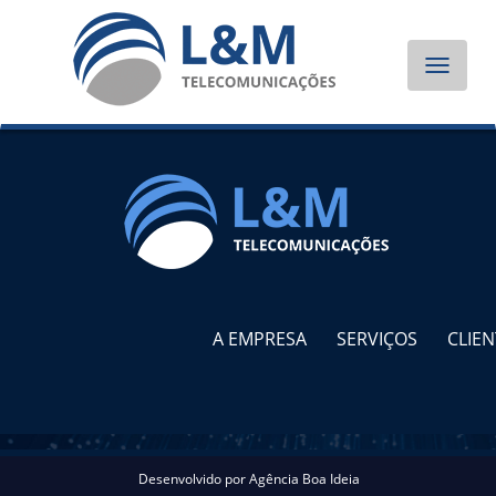
Toggle
navigat
A EMPRESA
SERVIÇOS
CLIEN
Desenvolvido por
Agência Boa Ideia